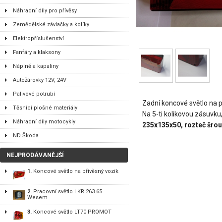
Náhradní díly pro přívěsy
Zemědělské závlačky a kolíky
Elektropříslušenství
Fanfáry a klaksony
Náplně a kapaliny
Autožárovky 12V, 24V
Palivové potrubí
Zadní koncové světlo na p
Těsnící plošné materiály
Na 5-ti kolikovou zásuvku
Náhradní díly motocykly
235x135x50, rozteč šr
ND Škoda
NEJPRODÁVANĚJŠÍ
1.
Koncové světlo na přívěsný vozík
2.
Pracovní světlo LKR 263.65
Wesem
3.
Koncové světlo LT70 PROMOT