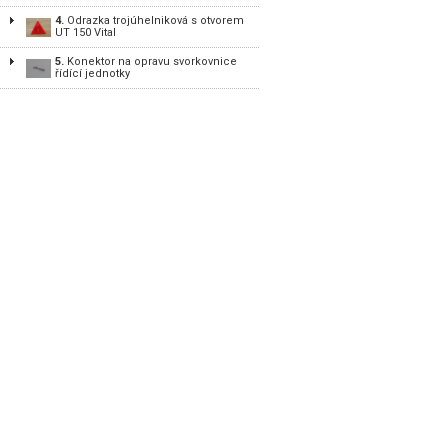
4.
Odrazka trojúhelniková s otvorem
UT 150 Vital
5.
Konektor na opravu svorkovnice
řídící jednotky