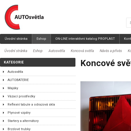
Úvodní stránka
Eshop
ON-LINE interaktivní katalog PROPLAST
Kont
Úvodní stránka
Eshop
Autosvětla
Koncová světla
Návěs a přívěs
K
Koncové svě
KATEGORIE
Autosvětla
AUTOBATERIE
Majáky
Vázací prostředky
Reflexní tabule a odrazová skla
Plynové vzpěry
Startery a alternátory
Brzdové trubky